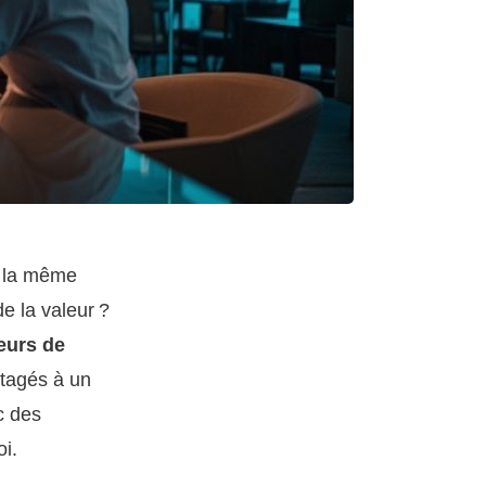
t la même
e la valeur ?
eurs de
rtagés à un
c des
oi.