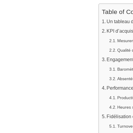
Table of C
Un tableau d
KPI d’acquisi
Mesurer 
Qualité
Engagement e
Baromèt
Absentéi
Performance 
Producti
Heures s
Fidélisation 
Turnover