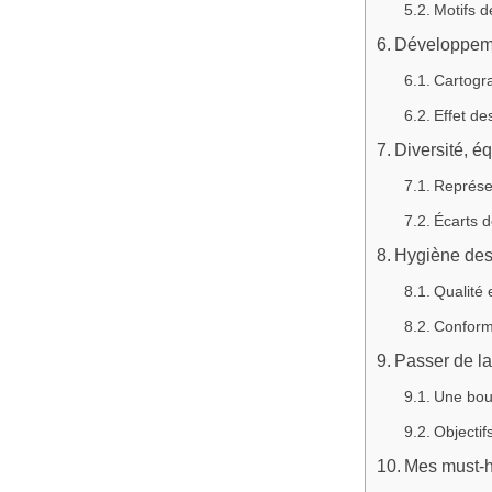
Motifs d
Développemen
Cartogra
Effet de
Diversité, éq
Représe
Écarts 
Hygiène des 
Qualité
Conformi
Passer de la 
Une bouc
Objectif
Mes must-h