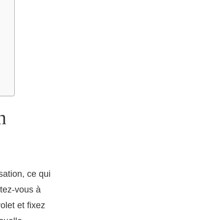
n
sation, ce qui
itez-vous à
let et fixez