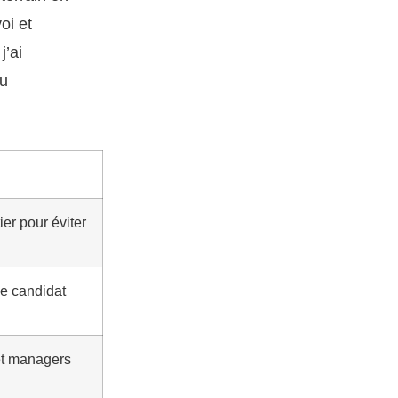
oi et
j’ai
eu
er pour éviter
e candidat
et managers