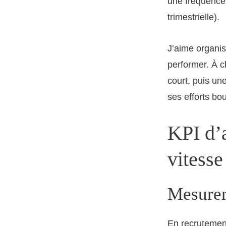
une fréquence
trimestrielle).
J’aime organis
performer. À 
court, puis une
ses efforts bo
KPI d’a
vitesse
Mesurer 
En recrutement