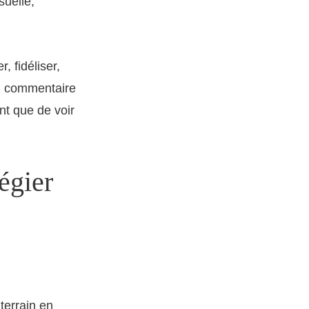
suelle,
, fidéliser,
un commentaire
nt que de voir
légier
terrain en