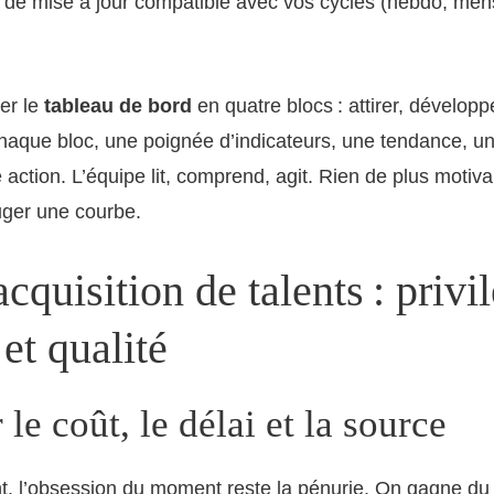
 de mise à jour compatible avec vos cycles (hebdo, men
er le
tableau de bord
en quatre blocs : attirer, développer
chaque bloc, une poignée d’indicateurs, une tendance, 
 action. L’équipe lit, comprend, agit. Rien de plus motiva
uger une courbe.
cquisition de talents : privi
 et qualité
le coût, le délai et la source
, l’obsession du moment reste la pénurie. On gagne du 