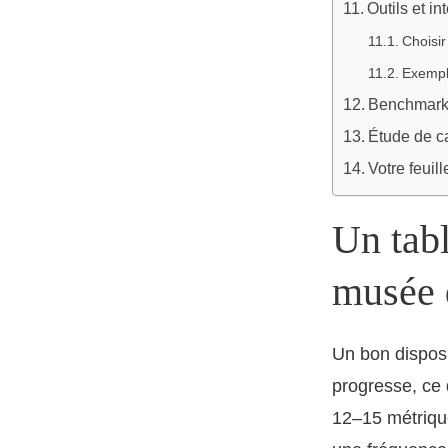
Outils et i
Choisir
Exempl
Benchmarks 
Étude de ca
Votre feuil
Un tabl
musée 
Un bon disposit
progresse, ce 
12–15 métriques