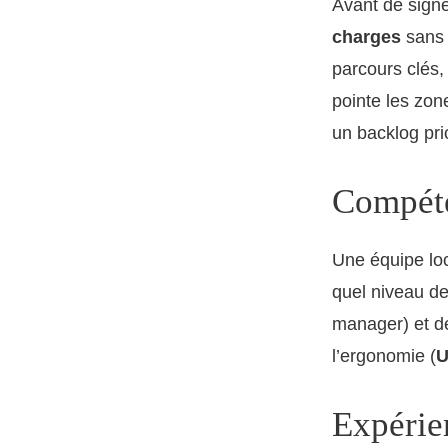
Avant de signe
charges
sans 
parcours clés,
pointe les zon
un backlog pri
Compéte
Une équipe loca
quel niveau de
manager) et de
l’ergonomie (
Expérien