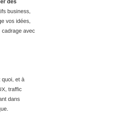
ier des
ifs business,
ge vos idées,
du cadrage avec
 quoi, et à
, traffic
ant dans
que.