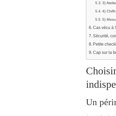
3) Ateli
4) Chiff
5) Mesu
Cas vécu à Sa
Sécurité, con
Petite check
Cap sur la b
Choisir
indisp
Un péri