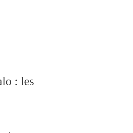
o : les
e