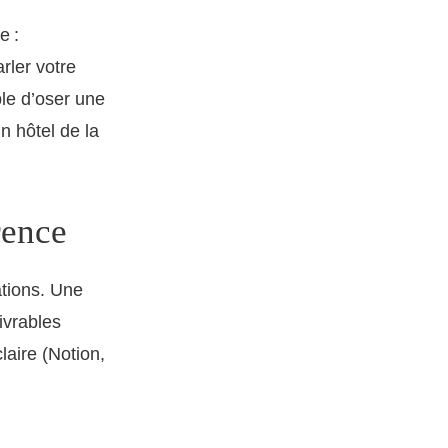
e :
rler votre
le d’oser une
n hôtel de la
rence
ations. Une
ivrables
laire (Notion,