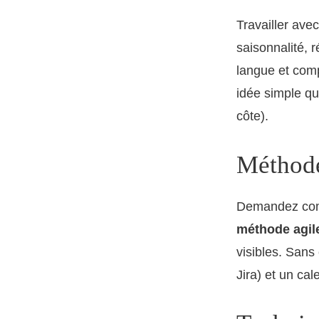
Travailler ave
saisonnalité, 
langue et comp
idée simple qu
côte).
Méthode
Demandez comm
méthode agil
visibles. Sans 
Jira) et un cal