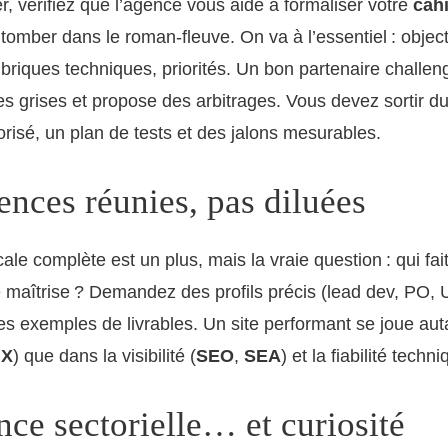
r, vérifiez que l’agence vous aide à formaliser votre
cah
tomber dans le roman-fleuve. On va à l’essentiel : object
 briques techniques, priorités. Un bon partenaire challen
es grises et propose des arbitrages. Vous devez sortir 
orisé, un plan de tests et des jalons mesurables.
nces réunies, pas diluées
le complète est un plus, mais la vraie question : qui fait
 maîtrise ? Demandez des profils précis (lead dev, PO, UX
s exemples de livrables. Un site performant se joue aut
UX
) que dans la visibilité (
SEO
,
SEA
) et la fiabilité techni
ce sectorielle… et curiosité