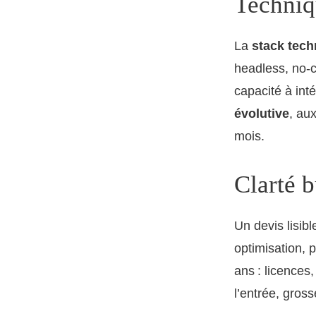
Techniqu
La
stack tech
headless, no‑c
capacité à int
évolutive
, au
mois.
Clarté 
Un devis lisib
optimisation, 
ans : licences,
l’entrée, gross