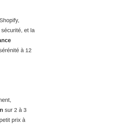
Shopify,
écurité, et la
ance
sérénité à 12
ment,
on
sur 2 à 3
etit prix à