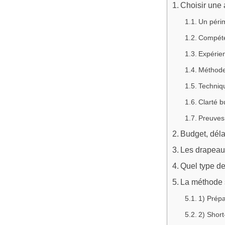
Choisir une 
Un périm
Compéte
Expérien
Méthode 
Techniqu
Clarté 
Preuves 
Budget, déla
Les drapeaux
Quel type de
La méthode 
1) Prépa
2) Short