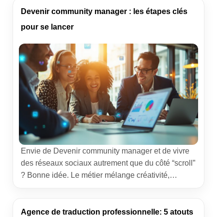
par des signaux clairs. Mon objectif ici : vous
Devenir community manager : les étapes clés
montrer comment transformer vos […]
pour se lancer
Envie de Devenir community manager et de vivre
des réseaux sociaux autrement que du côté “scroll”
? Bonne idée. Le métier mélange créativité,
méthode et sens du terrain. J’ai formé et
accompagné des CM juniors comme des profils en
reconversion : ce guide réunit les étapes qui font la
Agence de traduction professionnelle: 5 atouts