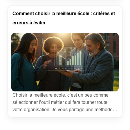
s’assemblent pour générer du chiffre. La Création
de sites web menée par une équipe rodée change
Comment choisir la meilleure école : critères et
la donne : trajectoire claire, […]
erreurs à éviter
Choisir la meilleure école, c’est un peu comme
sélectionner l’outil métier qui fera tourner toute
votre organisation. Je vous partage une méthode
concrète, testée sur le terrain, pour décider sans
regret. Vous allez savoir où regarder, quoi