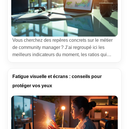
Vous cherchez des repères concrets sur le métier
de community manager ? J’ai regroupé ici les
meilleurs indicateurs du moment, les ratios qui
m’aident au quotidien et des bornes réalistes pour
estimer budgets, temps et résultats. L’objectif :
“Community manager : les chiffres clés du métier”,
Fatigue visuelle et écrans : conseils pour
mais expliqués par quelqu’un qui pilote des
protéger vos yeux
comptes, qui se trompe […]