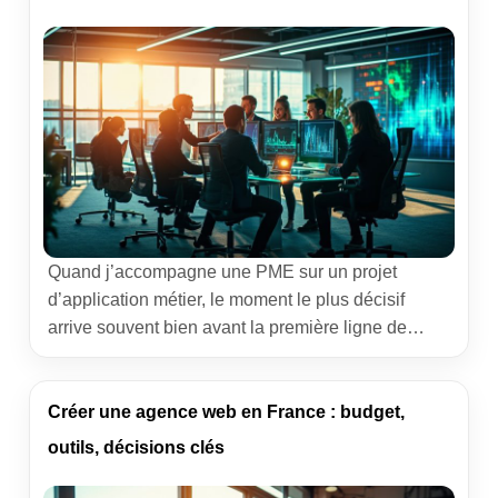
actionnable de ce métier qui mêle stratégie, plume
[…]
Quand j’accompagne une PME sur un projet
d’application métier, le moment le plus décisif
arrive souvent bien avant la première ligne de
code. C’est là que l’on décide si l’on va faire
cavalier seul… ou s’entourer d’un bureau d’études.
Derrière ce choix se cache un vrai levier de
Créer une agence web en France : budget,
performance : gagner du temps, cadrer les risques,
outils, décisions clés
[…]