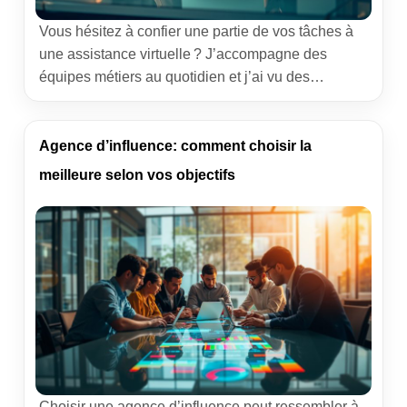
Vous hésitez à confier une partie de vos tâches à
une assistance virtuelle ? J’accompagne des
équipes métiers au quotidien et j’ai vu des
directions commerciales, des fondateurs et des
office managers reprendre la main sur l’essentiel
en déléguant intelligemment. Ce guide partage des
Agence d’influence: comment choisir la
usages concrets, une méthode de travail éprouvée
meilleure selon vos objectifs
et des cas vécus pour […]
Choisir une agence d’influence peut ressembler à