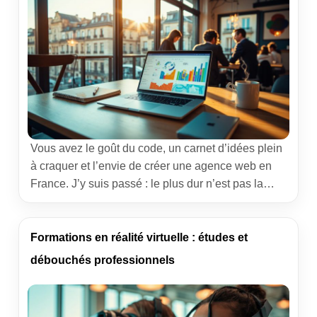
Vous avez le goût du code, un carnet d’idées plein
à craquer et l’envie de créer une agence web en
France. J’y suis passé : le plus dur n’est pas la
technique, c’est l’orchestre. Budget, outillage,
choix structurants… tout doit jouer ensemble pour
produire une partition fluide. Au fil de mes projets,
Formations en réalité virtuelle : études et
j’ai appris à […]
débouchés professionnels