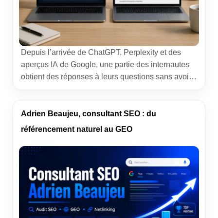
Depuis l’arrivée de ChatGPT, Perplexity et des
aperçus IA de Google, une partie des internautes
obtient des réponses à leurs questions sans avoir
besoin d’aller sur les moteurs de recherche. Cette
bascule a fait émerger un nouveau sigle, le GEO,
que l’on oppose souvent au SEO. Les deux
Adrien Beaujeu, consultant SEO : du
poursuivent le même objectif, la visibilité en ligne,
référencement naturel au GEO
mais […]