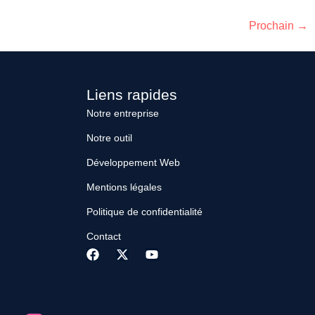
demander, et quelles erreurs éviter pour retour sur
investissement optimal. Je travaille au quotidien
Prochain
→
avec des applications métier. […]
Liens rapides
Notre entreprise
Notre outil
Développement Web
Mentions légales
Politique de confidentialité
Contact