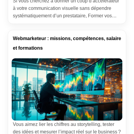
Si vous cherchez à donner un coup d’accélérateur
à votre communication visuelle sans dépendre
systématiquement d’un prestataire, Former vos
salariés à Photoshop est probablement l’un des
paris les plus malins. Mon quotidien d’applicatif
métier me l’a appris sur le terrain : l’impact est
Webmarketeur : missions, compétences, salaire
immédiat, mesurable et durable, autant sur les
et formations
délais que sur le portefeuille. On […]
Vous aimez lier les chiffres au storytelling, tester
des idées et mesurer l’impact réel sur le business ?