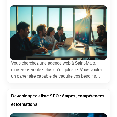
Dans cet article, […]
Vous cherchez une agence web à Saint-Malo,
mais vous voulez plus qu’un joli site. Vous voulez
un partenaire capable de traduire vos besoins
métiers en résultats mesurables, qui comprend vos
contraintes de terrain et sait jouer avec les outils
sans vous perdre dans le jargon. C’est exactement
Devenir spécialiste SEO : étapes, compétences
le regard que je porte en tant que […]
et formations