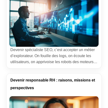
Devenir spécialiste SEO, c’est accepter un métier
d’explorateur. On fouille des logs, on écoute les
utilisateurs, on apprivoise les robots des moteurs
de recherche. Je partage ici une méthode concrète,
nourrie d’expériences terrain, pour bâtir des
compétences solides, choisir les bonnes
Devenir responsable RH : raisons, missions et
formations et poser des jalons mesurables. Objectif
perspectives
clair : gagner en visibilité durable et […]