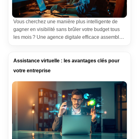
Vous cherchez une manière plus intelligente de
gagner en visibilité sans brûler votre budget tous
les mois ? Une agence digitale efficace assemble
trois moteurs qui tournent ensemble : SEO,
contenus et pilotage orienté business. À la clé :
une audience qualifiée, une marque qui compte, et
Assistance virtuelle : les avantages clés pour
un rythme de croissance qui tient la distance. Je
votre entreprise
vous raconte […]