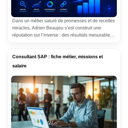
Dans un métier saturé de promesses et de recettes
miracles, Adrien Beaujeu s’est construit une
réputation sur l’inverse : des résultats mesurables,
une méthode rigoureuse, et une longueur d’avance
sur les mutations du référencement. Consultant
SEO basé dans la Loire et intervenant pour des
Consultant SAP : fiche métier, missions et
clients dans toute la France, il accompagne
salaire
aujourd’hui plus de quarante […]