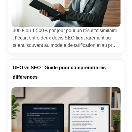
300 € ou 1 500 € par jour pour un résultat similaire
: l’écart entre deux devis SEO tient rarement au
talent, souvent au modèle de tarification et au profil
du prestataire. Cet article décrypte les grilles
tarifaires du marché français en 2025, les quatre
modèles de facturation et les questions décisives à
GEO vs SEO : Guide pour comprendre les
poser avant […]
différences