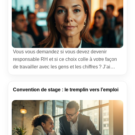
Vous vous demandez si vous devez devenir
responsable RH et si ce choix colle à votre façon
de travailler avec les gens et les chiffres ? J’ai
occupé des postes opérationnels proches des
équipes et j’ai souvent collaboré avec des
responsables RH dans des transformations métier.
Convention de stage : le tremplin vers l’emploi
Ce rôle ne ressemble pas à une simple paperasse.
C’est […]