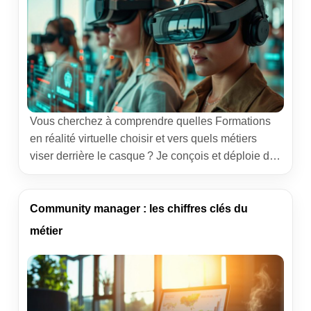
Vous cherchez à comprendre quelles Formations
en réalité virtuelle choisir et vers quels métiers
viser derrière le casque ? Je conçois et déploie des
applications immersives pour l’industrie et la
formation depuis plusieurs années. Ce guide
reprend l’essentiel : les études possibles, les
Community manager : les chiffres clés du
compétences qui comptent vraiment, les
métier
débouchés concrets et des conseils de terrain pour
construire […]