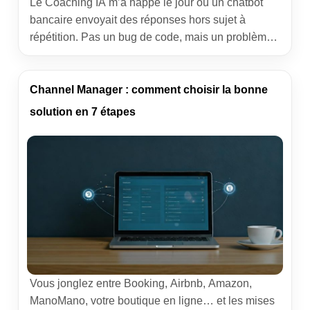
Le Coaching IA m’a happé le jour où un chatbot
bancaire envoyait des réponses hors sujet à
répétition. Pas un bug de code, mais un problème
d’entraînement, de données, de sens métier.
Depuis, j’accompagne des équipes pour
transformer une IA brillante en labo en un outil
Channel Manager : comment choisir la bonne
fiable en production. Vous cherchez à comprendre
solution en 7 étapes
ce métier, […]
Vous jonglez entre Booking, Airbnb, Amazon,
ManoMano, votre boutique en ligne… et les mises