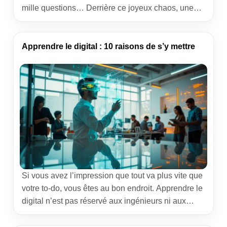
mille questions… Derrière ce joyeux chaos, une
personne orchestre tout. C’est le métier de
Community Manager. Dans ces lignes, je vous
raconte le rôle, les missions, les compétences et
Apprendre le digital : 10 raisons de s’y mettre
les coulisses d’un job où l’humain et la data se […]
Si vous avez l’impression que tout va plus vite que
votre to-do, vous êtes au bon endroit. Apprendre le
digital n’est pas réservé aux ingénieurs ni aux
geeks insomniaques. C’est devenu un langage
commun pour piloter un business, décrocher un job