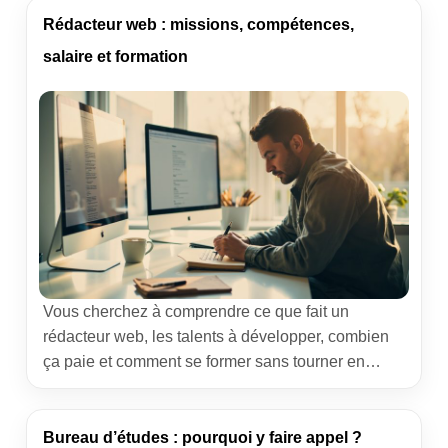
meilleur ou gagner du temps au quotidien. Je
Rédacteur web : missions, compétences,
travaille chaque jour sur des applications […]
salaire et formation
Vous cherchez à comprendre ce que fait un
rédacteur web, les talents à développer, combien
ça paie et comment se former sans tourner en
rond ? J’écris et pilote des productions éditoriales
depuis des années, côté agence et côté freelance.
Je vous propose un tour précis, vivant et
Bureau d’études : pourquoi y faire appel ?