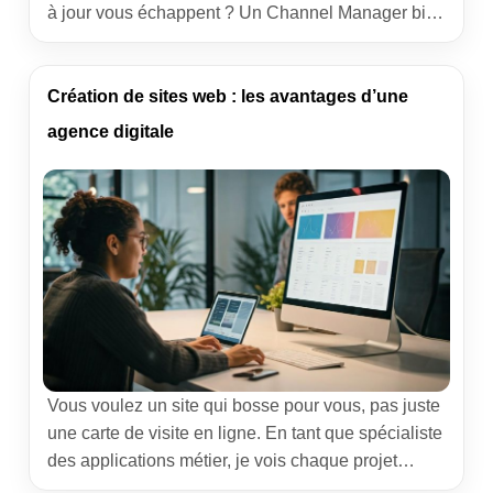
à jour vous échappent ? Un Channel Manager bien
choisi remet de l’ordre dans la machine. Je vous
partage une méthode simple en 7 étapes, nourrie
par des déploiements terrain, pour sélectionner
Création de sites web : les avantages d’une
l’outil qui colle à vos usages sans vous coller […]
agence digitale
Vous voulez un site qui bosse pour vous, pas juste
une carte de visite en ligne. En tant que spécialiste
des applications métier, je vois chaque projet
comme une machine bien huilée où les pièces