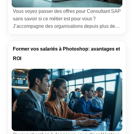
Vous voyez passer des offres pour Consultant SAP
sans savoir si ce métier est pour vous ?
J’accompagne des organisations depuis plus de
dix ans sur ces progiciels. Entre ateliers,
paramétrage, tests et go-live, le quotidien mélange
analytique, relationnel et sens du terrain. Vous
Former vos salariés à Photoshop: avantages et
trouverez ici une fiche métier claire, des exemples
ROI
vécus et des repères […]