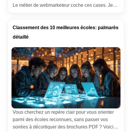
Le métier de webmarketeur coche ces cases. Je
vous propose un tour complet : missions concrètes,
compétences utiles, rémunération réaliste et pistes
de formation pour bâtir une trajectoire solide dans
Classement des 10 meilleures écoles: palmarès
le marketing digital. Au menu, des exemples
détaillé
vécus, des […]
Vous cherchez un repère clair pour vous orienter
parmi des écoles reconnues, sans passer vos
soirées à décortiquer des brochures PDF ? Voici