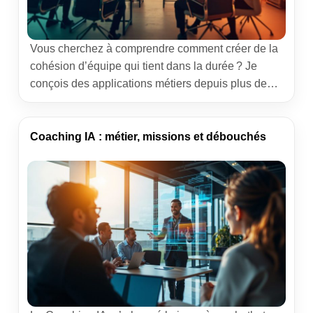
Vous cherchez à comprendre comment créer de la
cohésion d’équipe qui tient dans la durée ? Je
conçois des applications métiers depuis plus de
dix ans et j’ai vu des groupes passer du “chacun
pour soi” à un vrai collectif. La technique
n’explique pas tout, mais elle aide beaucoup
Coaching IA : métier, missions et débouchés
quand l’organisation adopte de bons rituels. Vous
[…]