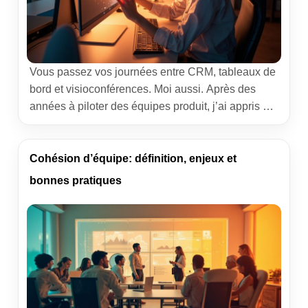
Vous passez vos journées entre CRM, tableaux de
bord et visioconférences. Moi aussi. Après des
années à piloter des équipes produit, j’ai appris à
dompter la fatigue visuelle liée aux écrans sans
sacrifier la performance. Ce guide rassemble des
conseils concrets, des réglages qui font la
Cohésion d’équipe: définition, enjeux et
différence et des rituels faciles à instaurer pour
bonnes pratiques
préserver […]