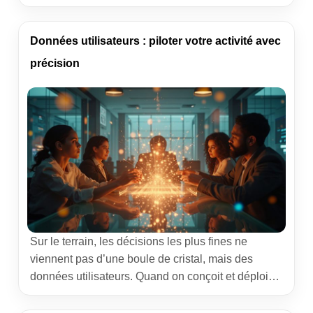
un guide pensé comme un tableau de bord. J’y
partage mon retour de terrain – projets menés avec
des étudiants, collaborations en entreprise,
Données utilisateurs : piloter votre activité avec
recrutements – pour livrer un classement des 10
précision
meilleures écoles […]
Sur le terrain, les décisions les plus fines ne
viennent pas d’une boule de cristal, mais des
données utilisateurs. Quand on conçoit et déploie
une application métier, on voit vite la différence
entre un produit piloté “à l’instinct” et un autre guidé