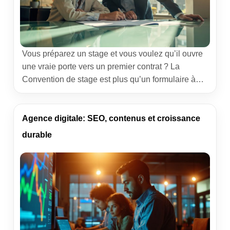
Vous préparez un stage et vous voulez qu’il ouvre
une vraie porte vers un premier contrat ? La
Convention de stage est plus qu’un formulaire à
signer. C’est votre tremplin vers l’emploi, le
document qui sécurise la relation, clarifie les
attentes et vous permet d’apprendre dans de
Agence digitale: SEO, contenus et croissance
bonnes conditions… tout en montrant ce que vous
durable
[…]