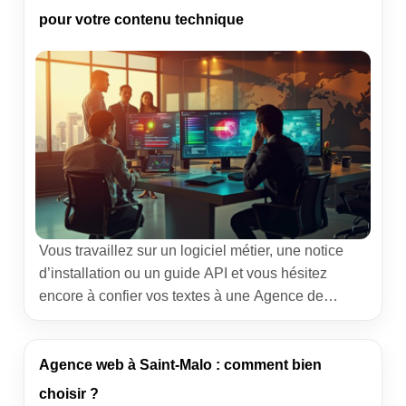
différence pour se lancer proprement, gagner […]
pour votre contenu technique
Vous travaillez sur un logiciel métier, une notice
d’installation ou un guide API et vous hésitez
encore à confier vos textes à une Agence de
traduction professionnelle ? Je passe mes
journées à faire dialoguer équipes produit, support
et terrain, et j’ai appris une chose simple : la
Agence web à Saint-Malo : comment bien
traduction technique ne pardonne pas l’à-peu-près.
choisir ?