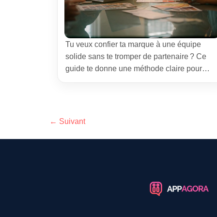
Tu veux confier ta marque à une équipe
solide sans te tromper de partenaire ? Ce
guide te donne une méthode claire pour
sélectionner une agence de branding
adaptée à ton contexte, ton marché et ton
budget. Je partage ici mes retours de terrain
les signaux à surveiller et une grille simple
←
Suivant
pour décider sereinement. Le […]