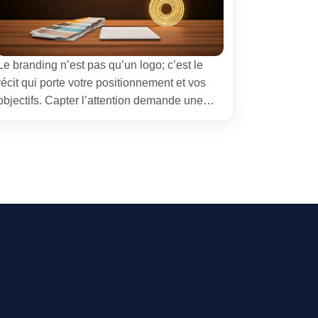
Le branding n’est pas qu’un logo; c’est le
récit qui porte votre positionnement et vos
objectifs. Capter l’attention demande une
approche réfléchie, loin des clichés
marketing. Il s’agit d’aligner votre promesse
avec les besoins réels de vos clients et
d’anticiper comment votre marque peut
croître dans un environnement concurrentiel.
Dans cet article, je partage une […]