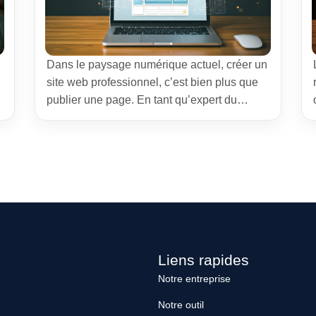
Dans le paysage numérique actuel, créer un
site web professionnel, c’est bien plus que
publier une page. En tant qu’expert du
digital, j’aide les entreprises à clarifier leurs
objectifs et à choisir la configuration adaptée
,
— vitrine ou boutique en ligne. Cette
démarche repose sur des questions simples
mais déterminantes : objectifs business,
visibilité durable […]
Liens rapides
Notre entreprise
Notre outil