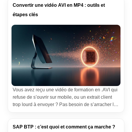
claire pour comprendre le Stockage Autre sur Mac,
Convertir une vidéo AVI en MP4 : outils et
l’alléger sans prise de risque et garder un […]
étapes clés
Vous avez reçu une vidéo de formation en .AVI qui
refuse de s’ouvrir sur mobile, ou un extrait client
trop lourd à envoyer ? Pas besoin de s’arracher les
cheveux. L’objectif ici est simple : convertir une
vidéo AVI en MP4 avec des réglages fiables, en
évitant les pertes de qualité et les mauvaises
SAP BTP : c’est quoi et comment ça marche ?