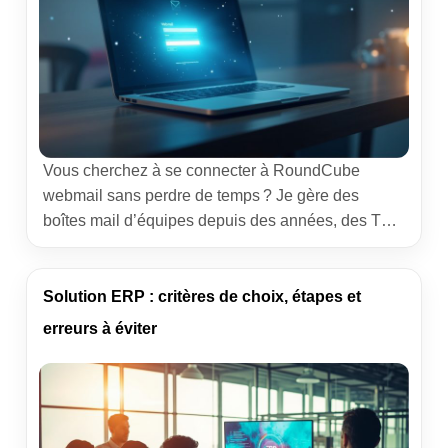
Vous cherchez à se connecter à RoundCube
webmail sans perdre de temps ? Je gère des
boîtes mail d’équipes depuis des années, des TPE
au service client d’une marketplace. L’objectif ici :
un guide court, fiable et concret pour ouvrir votre
messagerie depuis un navigateur, la configurer
Solution ERP : critères de choix, étapes et
proprement et éviter les pièges courants. Vous
erreurs à éviter
repartirez avec une […]