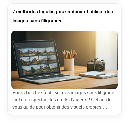
applicatif, j’ai accompagné des candidats, RH et
freelances qui ont stoppé l’outil pour reprendre la
7 méthodes légales pour obtenir et utiliser des
main sur leurs candidatures. Ce guide partage des
images sans filigranes
retours terrain, des chiffres réalistes et des […]
Vous cherchez à utiliser des images sans filigrane
tout en respectant les droits d’auteur ? Cet article
vous guide pour obtenir des visuels propres,
légalement et sans contrefaçon. Vous y
découvrirez les options concrètes et les bonnes
pratiques afin de choisir et exploiter des images,