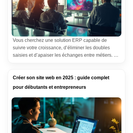
Vous cherchez une solution ERP capable de
suivre votre croissance, d’éliminer les doubles
saisies et d’apaiser les échanges entre métiers. Je
vous propose un guide clair, nourri par le terrain,
pour choisir sereinement, planifier les étapes clés
et esquiver les pièges classiques qui coûtent du
Créer son site web en 2025 : guide complet
temps, de l’énergie et… du budget. ERP, PGI,
pour débutants et entrepreneurs
plateforme de […]