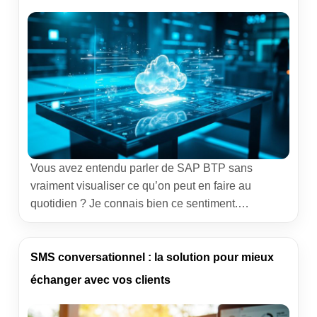
surprises. […]
Vous avez entendu parler de SAP BTP sans
vraiment visualiser ce qu’on peut en faire au
quotidien ? Je connais bien ce sentiment.
J’accompagne des équipes métiers depuis des
années, et j’ai vu la plateforme devenir le terrain de
jeu idéal pour créer vite, connecter proprement et
SMS conversationnel : la solution pour mieux
donner de l’élan aux projets. Prenons le sujet […]
échanger avec vos clients