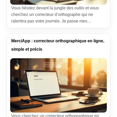
Vous hésitez devant la jungle des outils et vous
cherchez un correcteur d’orthographe qui ne
ralentira pas votre journée. Je passe mes
semaines dans des applications métier, à optimiser
des flux où chaque clic compte. Dans cet article, je
vous partage une méthode concrète, des retours
MerciApp : correcteur orthographique en ligne,
de terrain et un comparatif clair pour choisir un […]
simple et précis
Vous cherchez un correcteur orthographique en