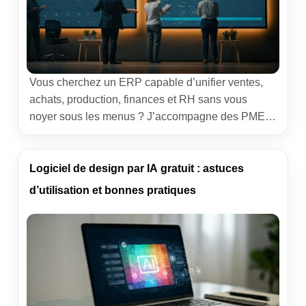
Vous cherchez un ERP capable d’unifier ventes,
achats, production, finances et RH sans vous
noyer sous les menus ? J’accompagne des PME
depuis des années dans le choix et le déploiement
de ces plateformes. Mon objectif ici : un guide clair,
concret, pour choisir le bon progiciel de gestion
Logiciel de design par IA gratuit : astuces
intégré et éviter les écueils qui […]
d’utilisation et bonnes pratiques