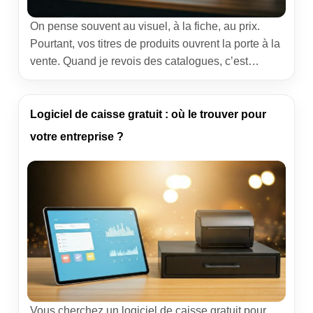
On pense souvent au visuel, à la fiche, au prix.
Pourtant, vos titres de produits ouvrent la porte à la
vente. Quand je revois des catalogues, c’est
rarement la photo qui bloque, c’est l’intitulé. Trop
plat, trop vague, pas aligné avec la recherche de
l’acheteur. Réécrire ces titres, c’est jouer sur un
Logiciel de caisse gratuit : où le trouver pour
levier simple qui […]
votre entreprise ?
Vous cherchez un logiciel de caisse gratuit pour