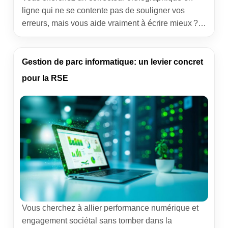
ligne qui ne se contente pas de souligner vos
erreurs, mais vous aide vraiment à écrire mieux ?
J’utilise MerciApp au quotidien pour relire des
emails commerciaux, des propositions clients et
des pages web, et j’y reviens pour une raison
Gestion de parc informatique: un levier concret
simple : des corrections pertinentes, une interface
pour la RSE
légère et des intégrations […]
Vous cherchez à allier performance numérique et
engagement sociétal sans tomber dans la