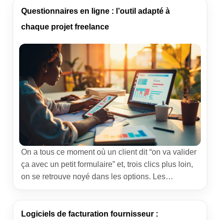
approche terrain. Derrière une simple initiale, il y a
Questionnaires en ligne : l’outil adapté à
des unités, des normes, des colonnes […]
chaque projet freelance
On a tous ce moment où un client dit “on va valider
ça avec un petit formulaire” et, trois clics plus loin,
on se retrouve noyé dans les options. Les
questionnaires en ligne sont devenus la
télécommande de nos projets : on capte l’avis des
clients, on teste une offre, on prépare une
Logiciels de facturation fournisseur :