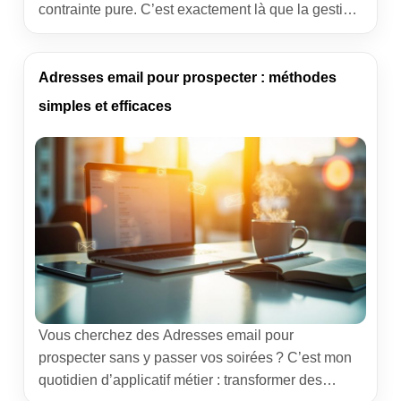
contrainte pure. C’est exactement là que la gestion
de parc informatique devient un tremplin pour votre
stratégie RSE. En tant que spécialiste applicatif, je
vois chaque semaine des organisations gagner en
Adresses email pour prospecter : méthodes
maîtrise, réduire leurs coûts et fédérer les équipes
simples et efficaces
autour d’un cap […]
Vous cherchez des Adresses email pour
prospecter sans y passer vos soirées ? C’est mon
quotidien d’applicatif métier : transformer des