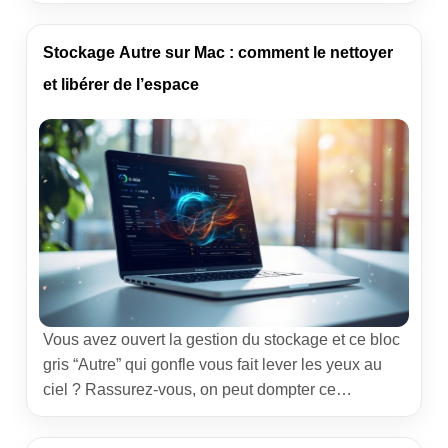
recherches brutes en actions concrètes, traçables
et conformes. Je vous partage un chemin simple,
des exemples réels et des outils qui font gagner du
Stockage Autre sur Mac : comment le nettoyer
temps, sans perdre la touche humaine qui ouvre
et libérer de l’espace
les portes. Pourquoi […]
Vous avez ouvert la gestion du stockage et ce bloc
gris “Autre” qui gonfle vous fait lever les yeux au
ciel ? Rassurez-vous, on peut dompter ce
compartiment. En tant que spécialiste
d’applications métier, je vous montre une méthode