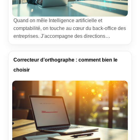
Quand on mêle Intelligence artificielle et
comptabilité, on touche au cœur du back‑office des
entreprises. J’accompagne des directions
financières au quotidien, de la TPE curieuse au
groupe structuré. À chaque fois, la promesse reste
la même : moins de saisie, plus de fiabilité, des
Correcteur d’orthographe : comment bien le
décisions plus rapides. On va regarder les impacts
choisir
concrets, les usages […]