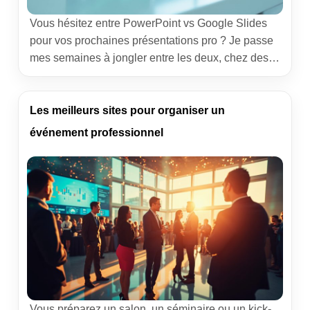
Vous hésitez entre PowerPoint vs Google Slides
pour vos prochaines présentations pro ? Je passe
mes semaines à jongler entre les deux, chez des
équipes commerciales, des formateurs et des
comités de direction. Mon objectif ici : vous donner
un regard terrain, nuancé, avec des cas concrets
Les meilleurs sites pour organiser un
pour faire un choix sûr… et gagner du […]
événement professionnel
Vous préparez un salon, un séminaire ou un kick-