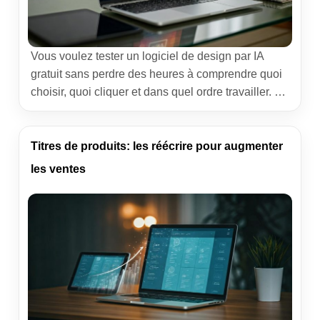
Vous voulez tester un logiciel de design par IA
gratuit sans perdre des heures à comprendre quoi
choisir, quoi cliquer et dans quel ordre travailler. Je
passe mes semaines à outiller des équipes
marketing et des freelances. Voici mes méthodes,
les pièges que j’ai croisés, et des astuces
Titres de produits: les réécrire pour augmenter
concrètes pour obtenir des visuels propres,
les ventes
cohérents […]