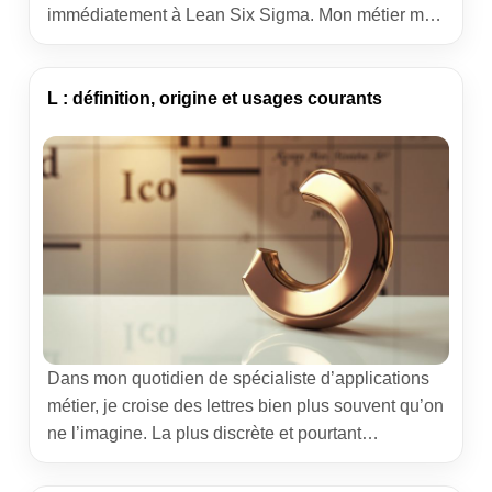
immédiatement à Lean Six Sigma. Mon métier m’a
amené sur des ateliers, des plateaux support, des
back-offices, des chaînes logistiques. Partout, la
même quête : délivrer mieux, plus vite, avec moins
L : définition, origine et usages courants
de frictions. Cet article partage une méthode
éprouvée pour y […]
Dans mon quotidien de spécialiste d’applications
métier, je croise des lettres bien plus souvent qu’on
ne l’imagine. La plus discrète et pourtant
omniprésente ? « L ». Ce guide propose « L :
définition, origine et usages courants » avec une