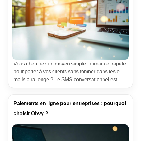
Vous cherchez un moyen simple, humain et rapide
pour parler à vos clients sans tomber dans les e-
mails à rallonge ? Le SMS conversationnel est
devenu mon canal favori sur les projets où l’on doit
répondre vite, sans perdre la chaleur de la relation.
Je vous partage une méthode terrain, des
Paiements en ligne pour entreprises : pourquoi
messages types et les […]
choisir Obvy ?