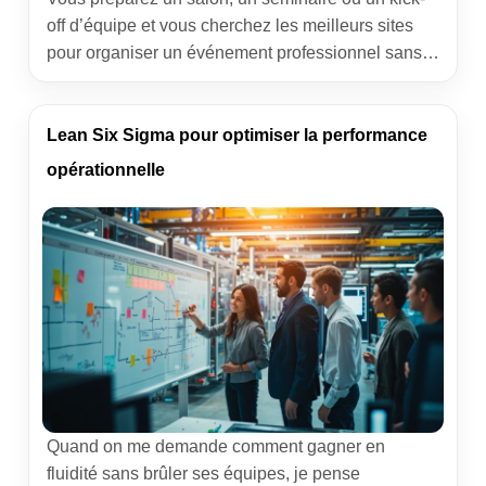
off d’équipe et vous cherchez les meilleurs sites
pour organiser un événement professionnel sans y
laisser vos soirées ? J’accompagne des équipes
métiers et communication depuis plus de dix ans,
et j’ai vu des lancements se transformer en
Lean Six Sigma pour optimiser la performance
moments mémorables… ou en puzzle sans bords.
opérationnelle
Ce guide partage […]
Quand on me demande comment gagner en
fluidité sans brûler ses équipes, je pense