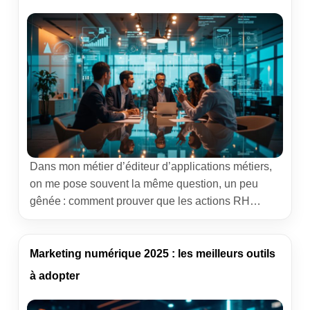
[…]
Dans mon métier d’éditeur d’applications métiers,
on me pose souvent la même question, un peu
gênée : comment prouver que les actions RH
créent de la valeur ? Le secret tient rarement dans
un outil magique, mais dans des indicateurs de
performance RH choisis avec soin, reliés aux
Marketing numérique 2025 : les meilleurs outils
priorités business et partagés à un rythme régulier.
à adopter
Ce […]