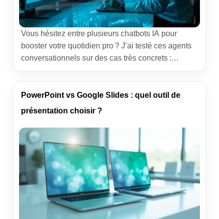
Vous hésitez entre plusieurs chatbots IA pour
booster votre quotidien pro ? J’ai testé ces agents
conversationnels sur des cas très concrets :
support interne, rédaction marketing, analyse de
données, prototypage produit. Mon objectif : vous
livrer un comparatif pratico-pratique et un
PowerPoint vs Google Slides : quel outil de
classement utile, loin du blabla. Vous trouverez ici
présentation choisir ?
mon retour de terrain, des exemples d’usage et […]