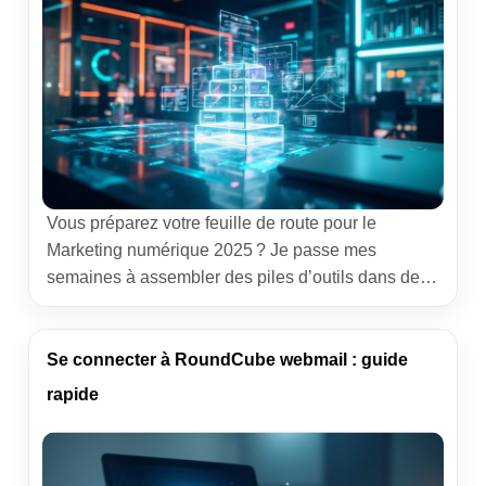
Vous préparez votre feuille de route pour le
Marketing numérique 2025 ? Je passe mes
semaines à assembler des piles d’outils dans des
contextes très différents, de la PME agile au
groupe multi‑marques. Ce guide rassemble ce qui
fonctionne, ce qui fait gagner du temps, et les choix
Se connecter à RoundCube webmail : guide
à prioriser quand le budget n’est pas extensible.
rapide
[…]