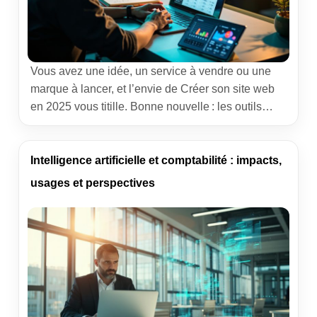
Vous avez une idée, un service à vendre ou une
marque à lancer, et l’envie de Créer son site web
en 2025 vous titille. Bonne nouvelle : les outils
n’ont jamais été aussi accessibles. Avec un brin de
méthode, un soupçon de curiosité et une to-do
claire, on passe du brouillon à une présence en
Intelligence artificielle et comptabilité : impacts,
ligne […]
usages et perspectives