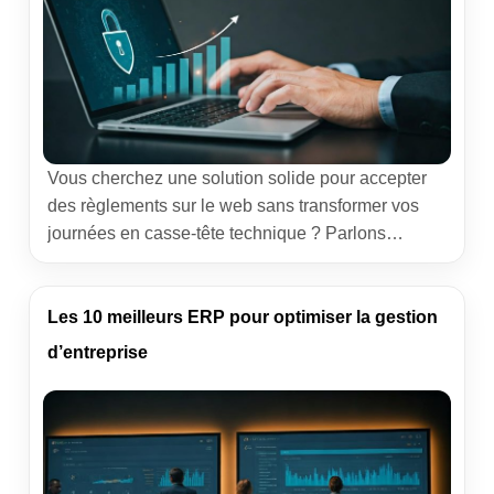
Vous cherchez une solution solide pour accepter
des règlements sur le web sans transformer vos
journées en casse-tête technique ? Parlons
concrètement de paiements en ligne pour
entreprises. J’ai accompagné des équipes
commerciales, des devs et des DAF dans
Les 10 meilleurs ERP pour optimiser la gestion
l’intégration de systèmes d’encaissement. Obvy
d’entreprise
coche des cases précises qui comptent quand on
pense conversion, sécurité […]