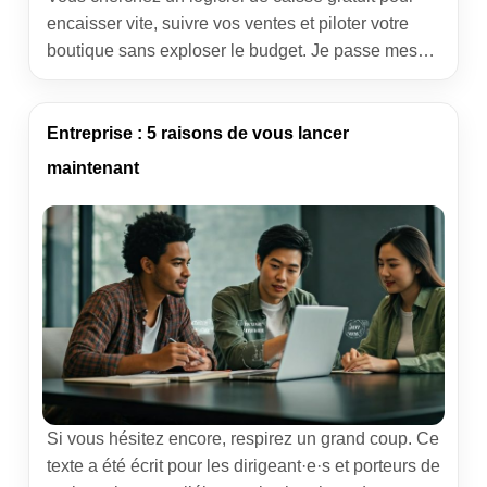
encaisser vite, suivre vos ventes et piloter votre
boutique sans exploser le budget. Je passe mes
semaines sur le terrain avec des commerçants,
artisans et restaurateurs. Ce qui marche vraiment
n’est pas forcément le plus tape-à-l’œil, mais ce
Entreprise : 5 raisons de vous lancer
qui s’installe en une heure, tourne sans bug et […]
maintenant
Si vous hésitez encore, respirez un grand coup. Ce
texte a été écrit pour les dirigeant·e·s et porteurs de