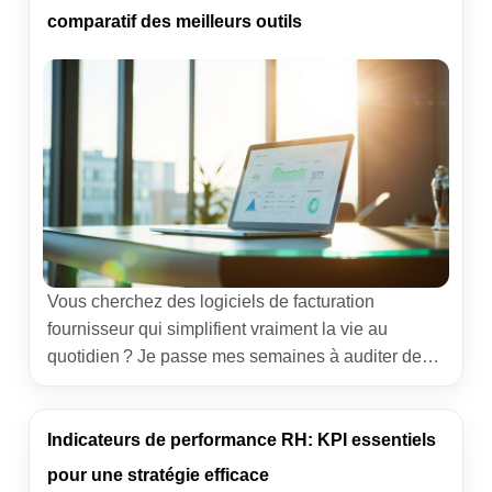
formation. L’objectif ici : […]
comparatif des meilleurs outils
Vous cherchez des logiciels de facturation
fournisseur qui simplifient vraiment la vie au
quotidien ? Je passe mes semaines à auditer des
ateliers comptables, à brancher des connecteurs, à
réparer des workflows en panne. Résultat : je sais
ce qui bloque, ce qui accélère et ce qui apporte un
Indicateurs de performance RH: KPI essentiels
vrai gain de sérénité. Voici mon comparatif clair,
pour une stratégie efficace