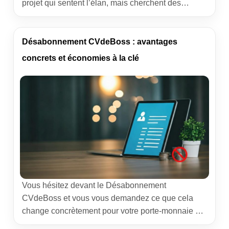
projet qui sentent l’élan, mais cherchent des
repères concrets pour passer à l’action. “Entreprise
: 5 raisons de vous lancer maintenant” n’est pas un
slogan, c’est une trajectoire. Je vous partage mes
Désabonnement CVdeBoss : avantages
retours de terrain d’expert […]
concrets et économies à la clé
Vous hésitez devant le Désabonnement
CVdeBoss et vous vous demandez ce que cela
change concrètement pour votre porte-monnaie et
votre organisation. Dans mon quotidien d’expert