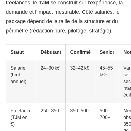
freelances, le
TJM
se construit sur l’expérience, la
demande et l’impact mesurable. Côté salariés, le
package dépend de la taille de la structure et du
périmètre (rédaction pure, pilotage, stratégie).
Statut
Débutant
Confirmé
Senior
No
Salarié
24–30 k€
32–42 k€
45–55
Var
(brut
k€+
sel
annuel)
sec
ma
édit
Freelance
250–350
350–500
500–
Mé
(TJM en
700+
obs
€)
350
(Ba