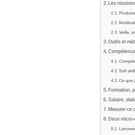
Les missions
Produir
Modérati
Veille, 
Outils et mét
Compétences
Compéte
Soft skil
Ce que j’
Formation, 
Salaire, stat
Mesurer ce 
Deux micro-c
Lancemen