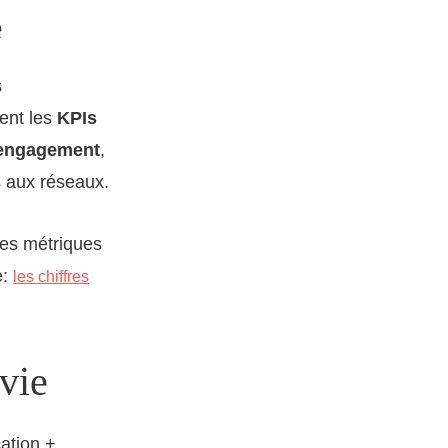
e
s
vent les
KPIs
’engagement
,
es aux réseaux.
des métriques
e:
les chiffres
 vie
cation +