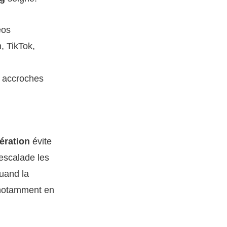
éos
, TikTok,
s accroches
ération
évite
escalade les
quand la
, notamment en