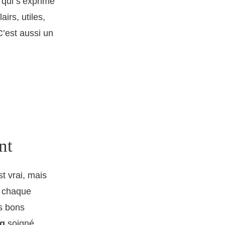
qui s’exprime
irs, utiles,
C’est aussi un
nt
t vrai, mais
à chaque
es bons
ng
soigné.