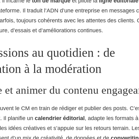
il incarne le
ton de marque
et pilote la
ligne éditoriale
teforme. Il traduit l’ADN d’une entreprise en messages cla
arfois, toujours cohérents avec les attentes des clients. 
re, d’essais et d’améliorations continues.
sions au quotidien : de
tion à la modération
e et animer du contenu engagea
vent le CM en train de rédiger et publier des posts. C’es
 Il planifie un
calendrier éditorial
, adapte les formats 
des idées créatives et s’appuie sur les retours terrain. L
ent d’un mix de créativité, de données et de
copywriti