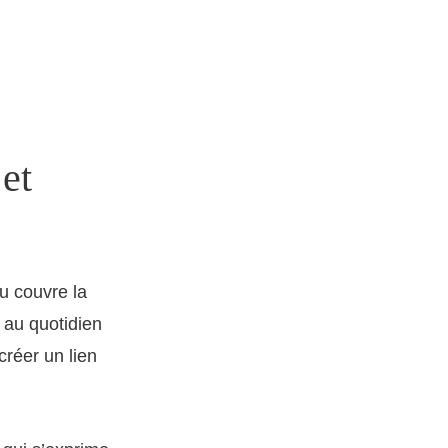
et
eu couvre la
n au quotidien
créer un lien