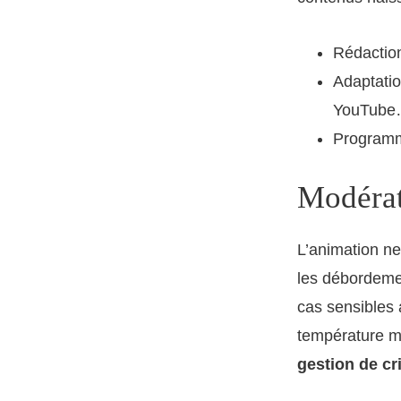
Rédaction
Adaptatio
YouTube
Programma
Modérati
L’animation ne
les débordemen
cas sensibles 
température mo
gestion de cr