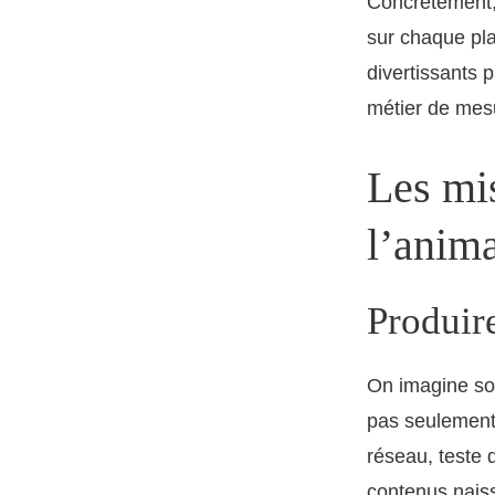
Concrètement, 
sur chaque pla
divertissants p
métier de mesu
Les mis
l’anima
Produir
On imagine sou
pas seulement.
réseau, teste 
contenus naiss