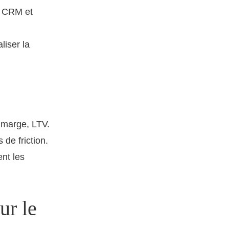
a CRM et
liser la
u, marge, LTV.
 de friction.
nt les
ur le