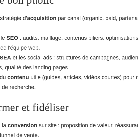
le bon public
 stratégie d’
acquisition
par canal (organic, paid, partenar
 le
SEO
: audits, maillage, contenus piliers, optimisation
vec l’équipe web.
SEA
et les social ads : structures de campagnes, audie
 qualité des landing pages.
 du
contenu
utile (guides, articles, vidéos courtes) pour
s de recherche.
mer et fidéliser
 la
conversion
sur site : proposition de valeur, réassur
 tunnel de vente.