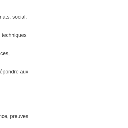
iats, social,
s techniques
nces,
 répondre aux
ance, preuves