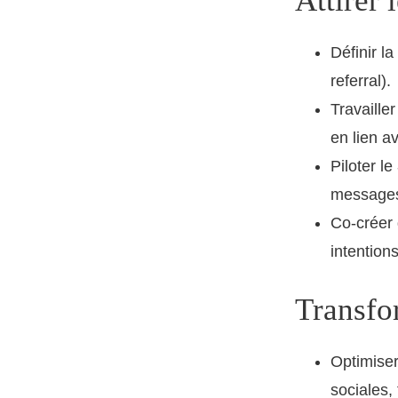
Attirer 
Définir la
referral).
Travailler
en lien a
Piloter le
messages,
Co-créer
intention
Transfor
Optimiser
sociales,