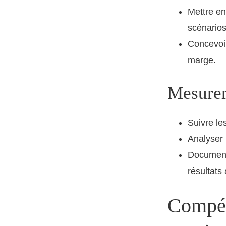
Mettre en
scénarios
Concevoir
marge.
Mesurer,
Suivre le
Analyser l
Documente
résultats
Compét