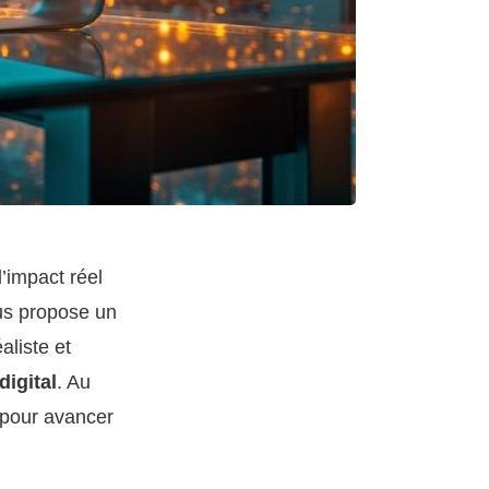
l’impact réel
us propose un
aliste et
digital
. Au
 pour avancer