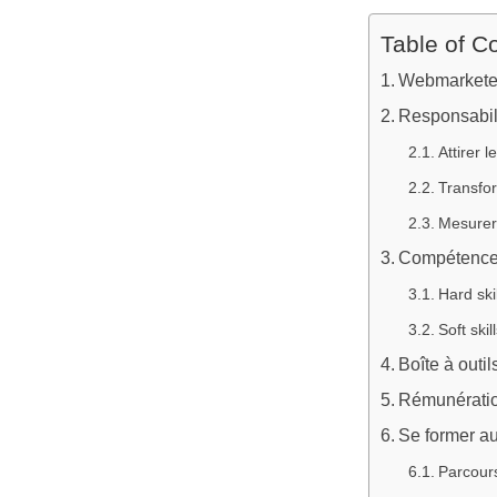
Table of C
Webmarketeur
Responsabilit
Attirer l
Transfor
Mesurer,
Compétences 
Hard ski
Soft ski
Boîte à outil
Rémunération
Se former au
Parcour