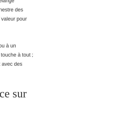
mélange
chestre des
e valeur pour
 ou à un
touche à tout ;
t avec des
ce sur