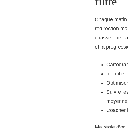
filtre
Chaque matin 
redirection mal
chasse une bal
et la progress
Cartograph
Identifier
Optimise
Suivre le
moyenne)
Coacher l
Ma règle d’or 