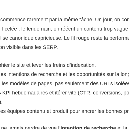
commence rarement par la même tâche. Un jour, on cor
 ficelée ; le lendemain, on réécrit un contenu trop vague 
ise canonique capricieuse. Le fil rouge reste la perfo
ion visible dans les SERP.
ier le site et lever les freins d’indexation.
 les intentions de recherche et les opportunités sur la lon
r les modèles de pages, pas seulement des URLs isolée
s KPI hebdomadaires et itérer vite (CTR, conversions, po
.
es équipes contenu et produit pour ancrer les bonnes pr
: ne jamais perdre de vue l’
intention de recherche
et la 