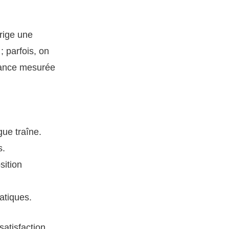
rige une
; parfois, on
rmance mesurée
gue traîne.
s.
sition
atiques.
satisfaction