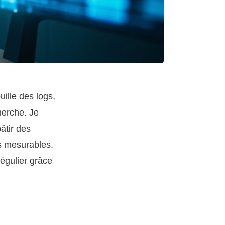
uille des logs,
herche. Je
âtir des
s mesurables.
régulier grâce