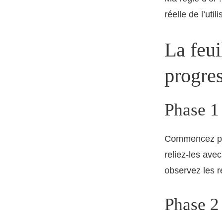
réelle de l’uti
La feui
progre
Phase 1
Commencez par 
reliez-les ave
observez les r
Phase 2