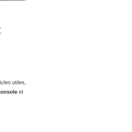
t
cles utiles,
Console
et