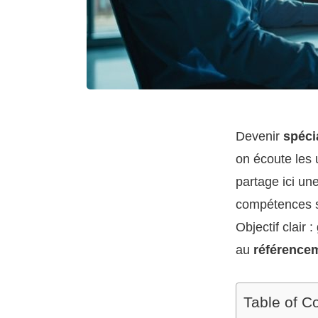
Devenir
spéci
on écoute les 
partage ici un
compétences so
Objectif clair 
au
référencem
Table of C