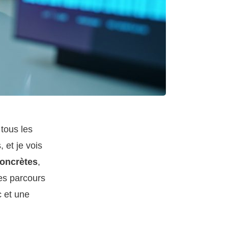
tous les
 et je vois
concrètes
,
es parcours
c et une