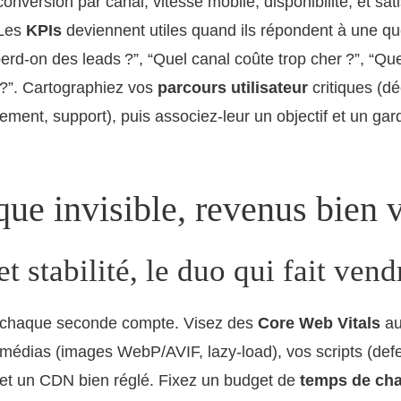
, conversion par canal, vitesse mobile, disponibilité, et sati
Les
KPIs
deviennent utiles quand ils répondent à une qu
perd-on des leads ?”, “Quel canal coûte trop cher ?”, “Qu
t ?”. Cartographiez vos
parcours utilisateur
critiques (d
iement, support), puis associez-leur un objectif et un gar
ue invisible, revenus bien v
et stabilité, le duo qui fait vend
, chaque seconde compte. Visez des
Core Web Vitals
au
s médias (images WebP/AVIF, lazy-load), vos scripts (defe
 et un CDN bien réglé. Fixez un budget de
temps de ch