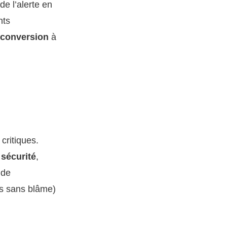
de l’alerte en
nts
 conversion
à
critiques.
é
sécurité
,
 de
ms sans blâme)