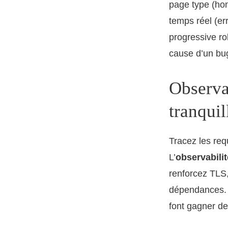
page type (home
temps réel (er
progressive ro
cause d’un bug
Observab
tranquil
Tracez les req
L’
observabilit
renforcez TLS,
dépendances. 
font gagner de