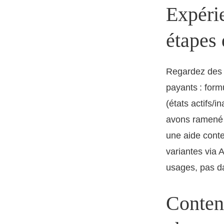
Expérie
étapes
Regardez des 
payants : form
(états actifs/i
avons ramené l
une aide conte
variantes via A
usages, pas da
Contenu