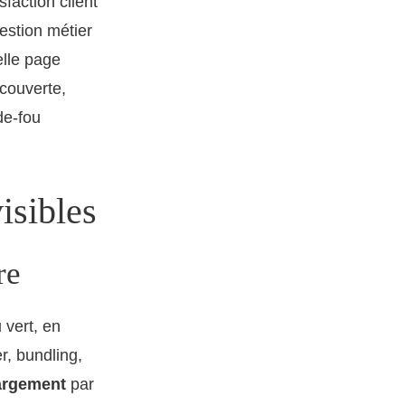
sfaction client
estion métier
elle page
écouverte,
de-fou
isibles
re
 vert, en
r, bundling,
argement
par