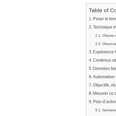
Table of C
Poser le bon
Technique in
Vitesse e
Observab
Expérience fl
Contenus uti
Données bien
Automatiser 
Objectifs, ri
Mesurer ce 
Plan d’action
Semaines