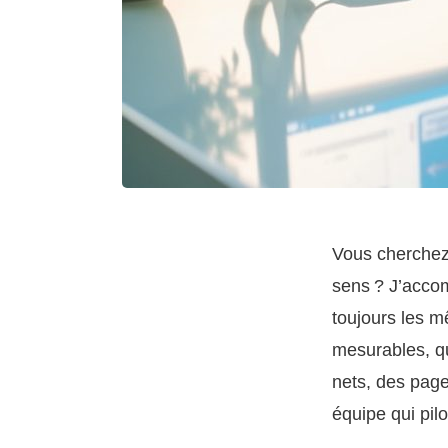
Vous cherchez
sens ? J’accom
toujours les m
mesurables, qu
nets, des page
équipe qui pil