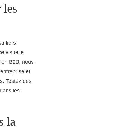
 les
antiers
ce visuelle
cation B2B, nous
entreprise et
ts. Testez des
 dans les
s la