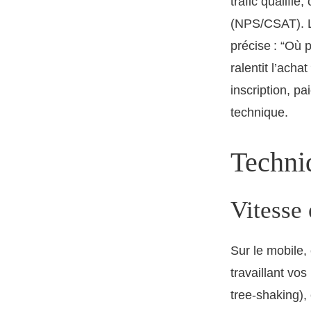
trafic qualifié
(NPS/CSAT). 
précise : “Où 
ralentit l’acha
inscription, pa
technique.
Techniq
Vitesse 
Sur le mobile
travaillant vo
tree-shaking),