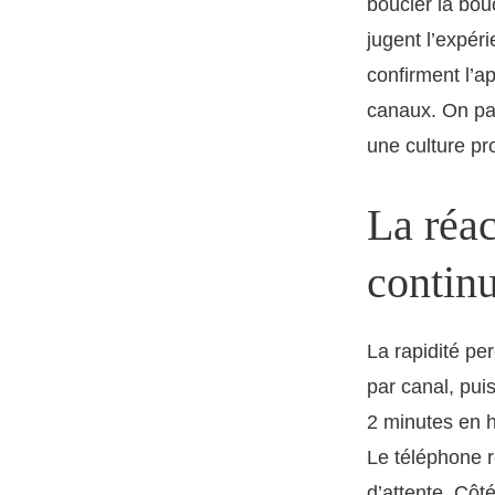
boucler la bou
jugent l’expér
confirment l’a
canaux. On par
une culture pr
La réac
continu
La rapidité pe
par canal, pui
2 minutes en h
Le téléphone r
d’attente. Côté