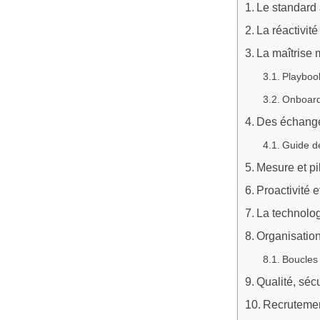
Le standard a
La réactivité
La maîtrise 
Playbook
Onboard
Des échange
Guide de
Mesure et pi
Proactivité e
La technolog
Organisation
Boucles 
Qualité, séc
Recrutemen