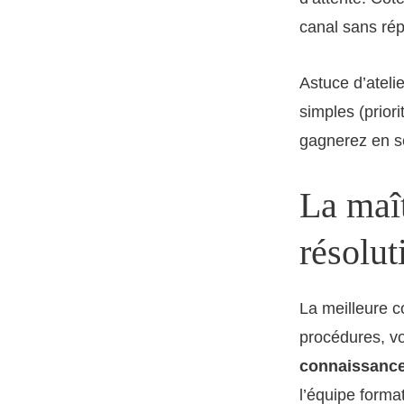
canal sans rép
Astuce d’atelie
simples (prior
gagnerez en s
La maît
résolut
La meilleure c
procédures, vo
connaissanc
l’équipe forma