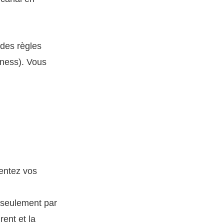
 des règles
iness). Vous
mentez vos
s seulement par
ent et la