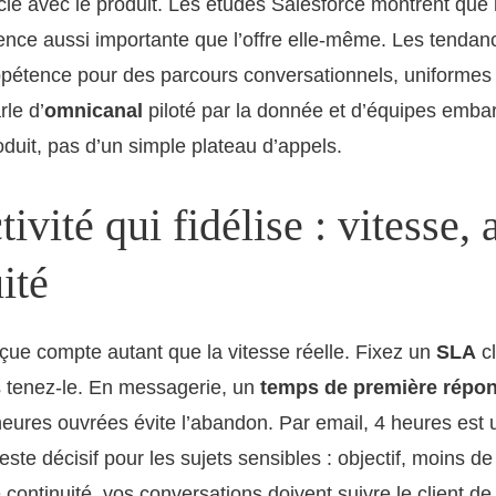
cle avec le produit. Les études Salesforce montrent que l
ience aussi importante que l’offre elle-même. Les tenda
ppétence pour des parcours conversationnels, uniformes 
le d’
omnicanal
piloté par la donnée et d’équipes emb
oduit, pas d’un simple plateau d’appels.
tivité qui fidélise : vitesse, 
ité
rçue compte autant que la vitesse réelle. Fixez un
SLA
cl
s tenez-le. En messagerie, un
temps de première répo
eures ouvrées évite l’abandon. Par email, 4 heures est 
este décisif pour les sujets sensibles : objectif, moins 
 continuité, vos conversations doivent suivre le client de