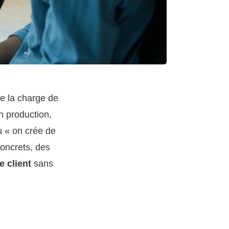
ge la charge de
n production,
u « on crée de
 concrets, des
e client
sans