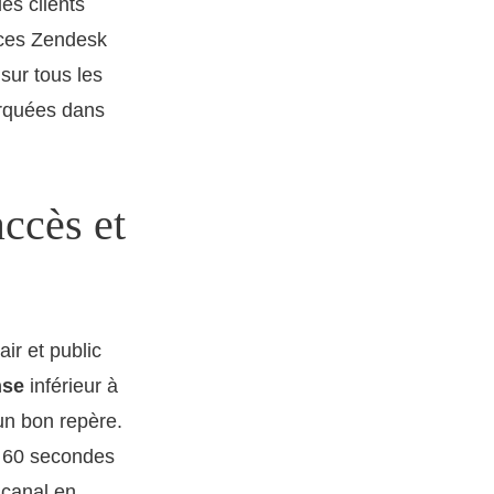
es clients
nces Zendesk
sur tous les
arquées dans
accès et
air et public
nse
inférieur à
un bon repère.
de 60 secondes
 canal en