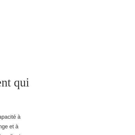
ent qui
apacité à
nge et à