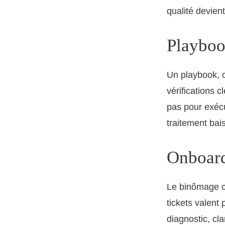
qualité devient
Playboo
Un playbook, c
vérifications c
pas pour exécu
traitement bai
Onboard
Le binômage co
tickets valent
diagnostic, cl