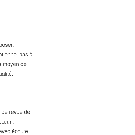
poser,
ationnel pas à
ps moyen de
alité.
e de revue de
cœur :
 avec écoute