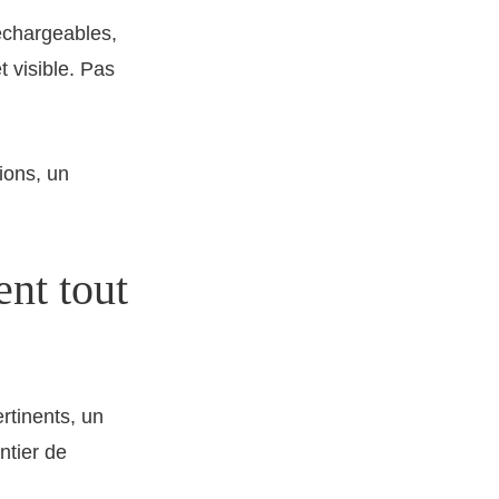
léchargeables,
t visible. Pas
tions, un
ent tout
ertinents, un
ntier de