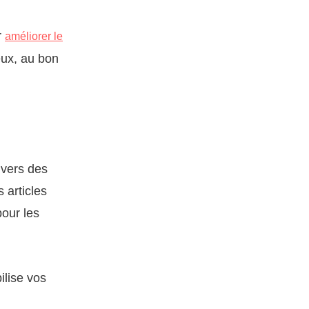
r
améliorer le
ieux, au bon
 vers des
s articles
pour les
ilise vos