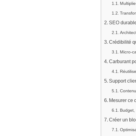
Multipli
Transfor
SEO durable :
Architec
Crédibilité q
Micro-ca
Carburant po
Réutilis
Support clie
Contenu
Mesurer ce q
Budget, 
Créer un blo
Optimisa