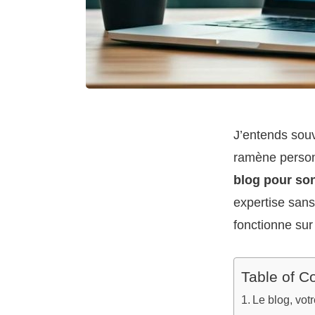
J’entends souv
ramène person
blog pour son
expertise sans
fonctionne sur
Table of C
Le blog, vot