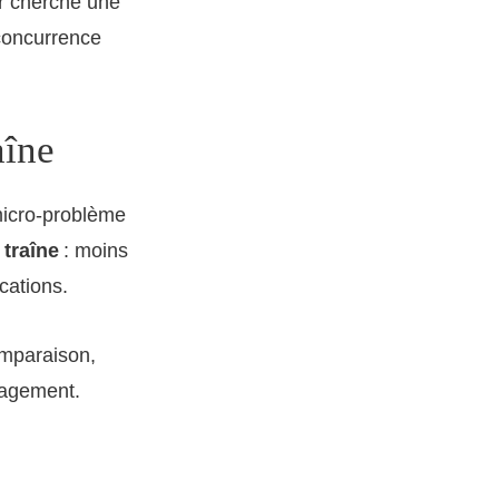
ur cherche une
 concurrence
aîne
 micro-problème
 traîne
: moins
cations.
omparaison,
ngagement.