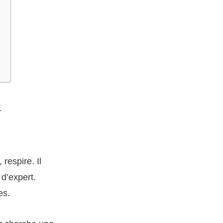
n
 respire. Il
 d’expert.
es.