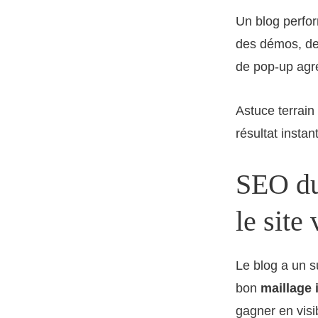
Un blog perfor
des démos, de
de pop-up agre
Astuce terrain 
résultat insta
SEO dur
le site 
Le blog a un su
bon
maillage 
gagner en visib