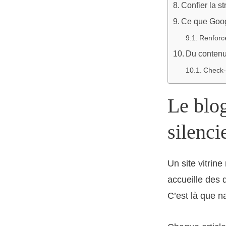
Confier la s
Ce que Googl
Renforce
Du contenu 
Check-l
Le blog
silenci
Un site vitrine
accueille des 
C’est là que na