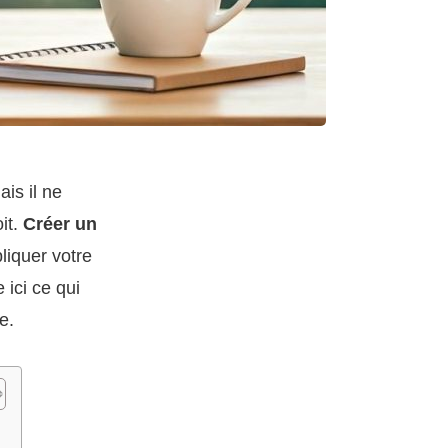
is il ne
it.
Créer un
pliquer votre
 ici ce qui
e.