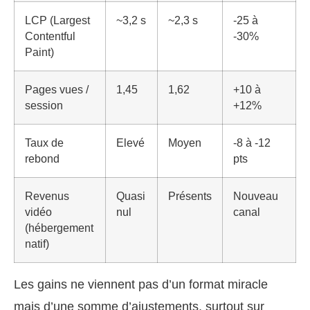
LCP (Largest
~3,2 s
~2,3 s
-25 à
Contentful
-30%
Paint)
Pages vues /
1,45
1,62
+10 à
session
+12%
Taux de
Elevé
Moyen
-8 à -12
rebond
pts
Revenus
Quasi
Présents
Nouveau
vidéo
nul
canal
(hébergement
natif)
Les gains ne viennent pas d’un format miracle
mais d’une somme d’ajustements, surtout sur