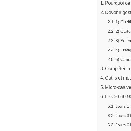
Pourquoi ce
Devenir gesti
1) Clarif
2) Carto
3) Se fo
4) Prati
5) Cand
Compétences
Outils et mé
Micro‑cas vé
Les 30‑60‑90
Jours 1 
Jours 31
Jours 61