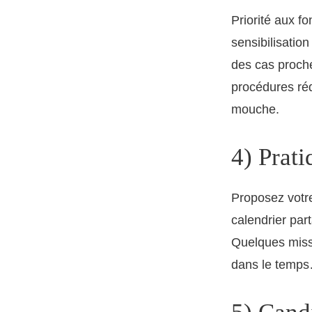
Priorité aux f
sensibilisatio
des cas proche
procédures réd
mouche.
4) Prati
Proposez votre
calendrier par
Quelques missi
dans le temps