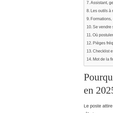
Assistant, ge
Les outils à
Formations, c
Se vendre s
Où postuler
Pièges fréq
Checklist 
Mot de la f
Pourquo
en 202
Le poste attire 