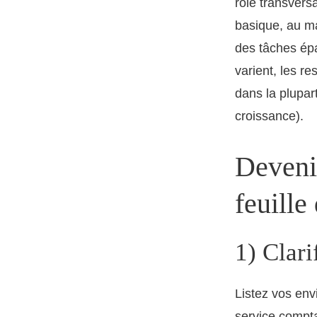
rôle transvers
basique, au ma
des tâches épa
varient, les re
dans la plupar
croissance).
Devenir
feuille
1) Clari
Listez vos envi
service compta