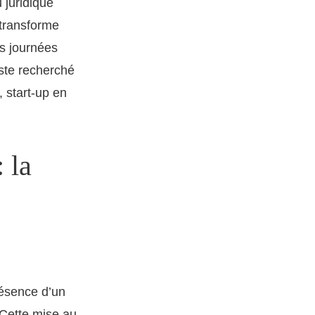
 juridique
 transforme
es journées
este recherché
, start-up en
 la
présence d’un
 Cette mise au