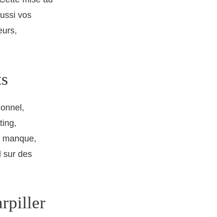
aussi vos
eurs,
ts
ionnel,
ting,
ue manque,
l sur des
rpiller