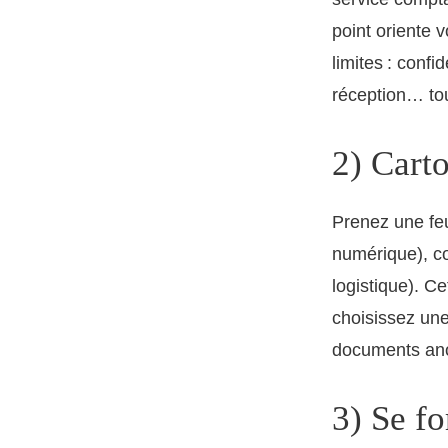
point oriente 
limites : confi
réception… tou
2) Carto
Prenez une feui
numérique), co
logistique). C
choisissez une
documents an
3) Se fo