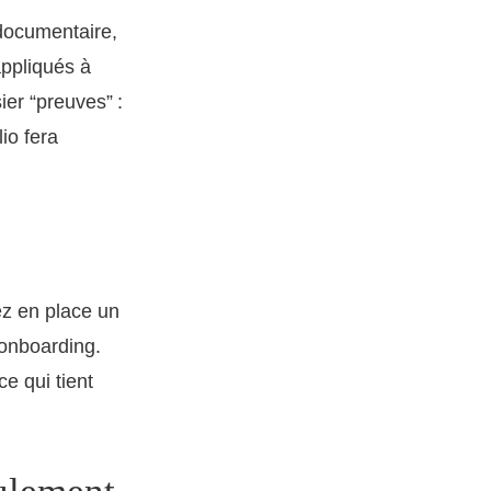
 documentaire,
appliqués à
er “preuves” :
io fera
ez en place un
’onboarding.
e qui tient