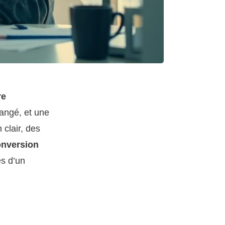
re
rangé, et une
 clair, des
onversion
ès d’un